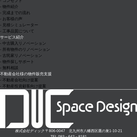
- コンセプト
- 物件紹介
- 完成までの流れ
- お客様の声
- 見積シミュレーター
- 工事品質について
サービス紹介
- 中古購入リノベーション
- 所有物件のリノベーション
- 古民家リノベーション
- 物件探しサポート
- 無料相談
不動産会社様の物件販売支援
- 不動産会社向け提案
- 不動産投資顧客向け提案
株式会社ディック
〒806-0047 北九州市八幡西区鷹の巣1-10-21
TEL 093－642－8181