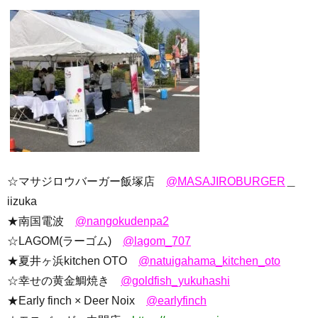
☆マサジロウバーガー飯塚店
@MASAJIROBURGER
＿
iizuka
★南国電波
@nangokudenpa2
☆LAGOM(ラーゴム)
@lagom_707
★夏井ヶ浜kitchen OTO
@natuigahama_kitchen_oto
☆幸せの黄金鯛焼き
@goldfish_yukuhashi
★Early finch × Deer Noix
@earlyfinch