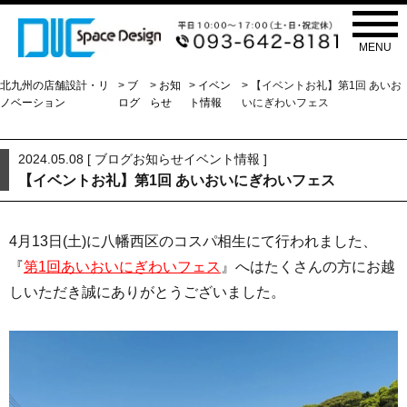
お知らせ
NEWS
MENU
北九州の店舗設計・リ
>
ブ
>
お知
>
イベン
> 【イベントお礼】第1回 あいお
ノベーション
ログ
らせ
ト情報
いにぎわいフェス
2024.05.08 [
ブログ
お知らせ
イベント情報
]
【イベントお礼】第1回 あいおいにぎわいフェス
4月13日(土)に八幡西区のコスパ相生にて行われました、
『
第1回あいおいにぎわいフェス
』へはたくさんの方にお越
しいただき誠にありがとうございました。