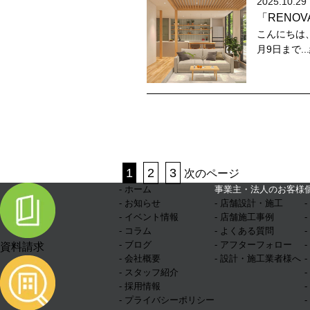
2025.10.29 
「RENOV
こんにちは、
月9日まで.
1
2
3
次のページ
- ホーム
事業主・法人のお客様
- お知らせ
- 店舗設計・施工
- イベント情報
- 店舗施工事例
- コラム
- よくある質問
- ブログ
- アフターフォロー
資料請求
- 会社概要
- 設計・施工業者様へ
- スタッフ紹介
- 採用情報
- プライバシーポリシー