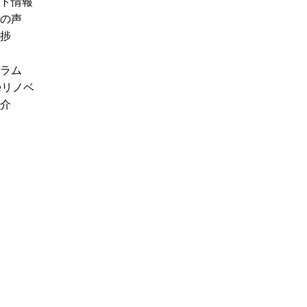
ト情報
の声
捗
ラム
eリノベ
介