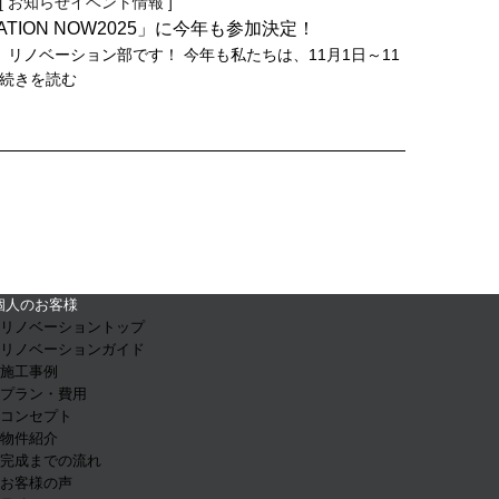
[
お知らせ
イベント情報
]
ATION NOW2025」に今年も参加決定！
リノベーション部です！ 今年も私たちは、11月1日～11
..続きを読む
個人のお客様
- リノベーショントップ
- リノベーションガイド
- 施工事例
- プラン・費用
- コンセプト
- 物件紹介
- 完成までの流れ
- お客様の声