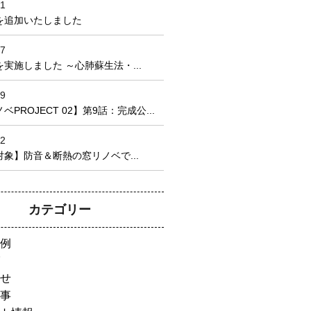
21
を追加いたしました
17
実施しました ～心肺蘇生法・...
09
PROJECT 02】第9話：完成公...
22
象】防音＆断熱の窓リノベで...
カテゴリー
例
せ
事