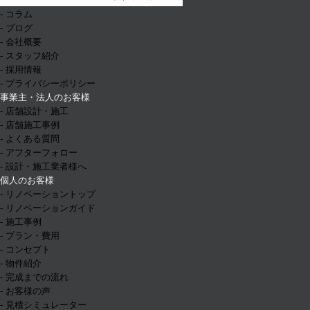
- イベント情報
- コラム
- ブログ
- 会社概要
- スタッフ紹介
- 採用情報
- プライバシーポリシー
事業主・法人のお客様
- 店舗設計・施工
- 店舗施工事例
- よくある質問
- アフターフォロー
- 設計・施工業者様へ
個人のお客様
- リノベーショントップ
- リノベーションガイド
- 施工事例
- プラン・費用
- コンセプト
- 物件紹介
- 完成までの流れ
- お客様の声
- 見積シミュレーター