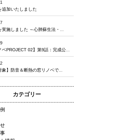
21
を追加いたしました
17
実施しました ～心肺蘇生法・...
09
PROJECT 02】第9話：完成公...
22
象】防音＆断熱の窓リノベで...
カテゴリー
例
せ
事