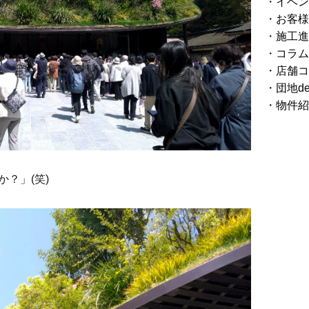
イベン
お客様
施工進
コラム
店舗コ
団地d
物件紹
？」(笑)