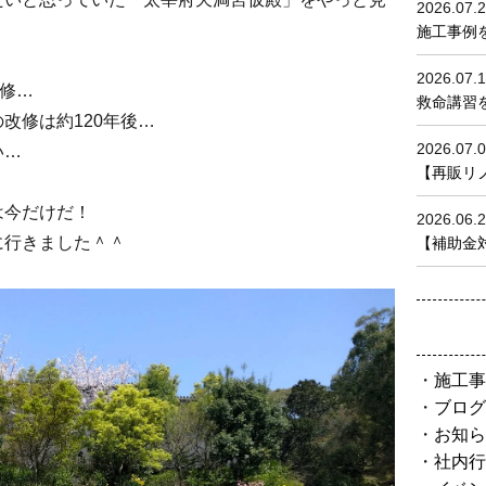
2026.07.
施工事例
2026.07.
改修…
救命講習を
改修は約120年後…
2026.07.
い…
【再販リノベ
は今だけだ！
2026.06.
に行きました＾＾
【補助金対
施工事
ブログ
お知ら
社内行