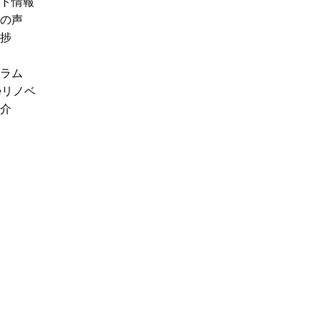
ト情報
の声
捗
ラム
eリノベ
介