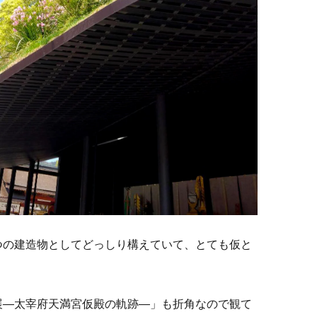
つの建造物としてどっしり構えていて、とても仮と
展―太宰府天満宮仮殿の軌跡―」も折角なので観て