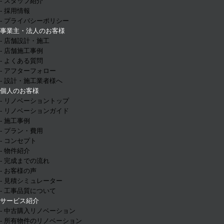
- スタッフ紹介
- 採用情報
- プライバシーポリシー
事業主・法人のお客様
- 店舗設計・施工
- 店舗施工事例
- よくある質問
- アフターフォロー
- 設計・施工業者様へ
個人のお客様
- リノベーショントップ
- リノベーションガイド
- 施工事例
- プラン・費用
- コンセプト
- 物件紹介
- 完成までの流れ
- お客様の声
- 見積シミュレーター
- 工事品質について
サービス紹介
- 中古購入リノベーション
- 所有物件のリノベーション