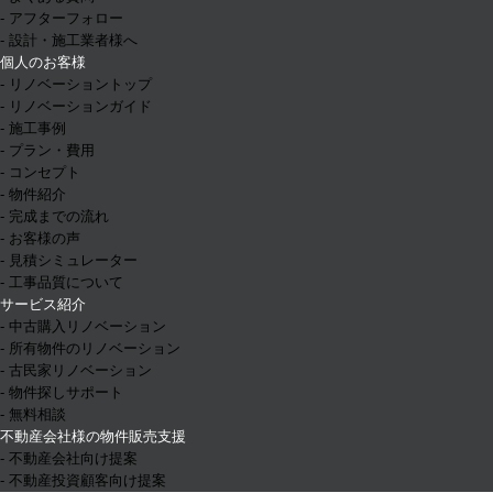
- アフターフォロー
- 設計・施工業者様へ
個人のお客様
- リノベーショントップ
- リノベーションガイド
- 施工事例
- プラン・費用
- コンセプト
- 物件紹介
- 完成までの流れ
- お客様の声
- 見積シミュレーター
- 工事品質について
サービス紹介
- 中古購入リノベーション
- 所有物件のリノベーション
- 古民家リノベーション
- 物件探しサポート
- 無料相談
不動産会社様の物件販売支援
- 不動産会社向け提案
- 不動産投資顧客向け提案