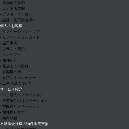
- 店舗施工事例
- よくある質問
- アフターフォロー
- 設計・施工業者様へ
個人のお客様
- リノベーショントップ
- リノベーションガイド
- 施工事例
- プラン・費用
- コンセプト
- 物件紹介
- 完成までの流れ
- お客様の声
- 見積シミュレーター
- 工事品質について
サービス紹介
- 中古購入リノベーション
- 所有物件のリノベーション
- 古民家リノベーション
- 物件探しサポート
- 無料相談
不動産会社様の物件販売支援