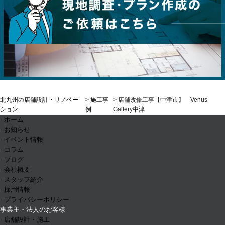
北九州の店舗設計・リノベー
>
施工事
> 店舗改修工事【中津市】 Venus
ション
例
Gallery中津
- ホーム
- お知らせ
- イベント情報
- コラム
- ブログ
- 会社概要
- スタッフ紹介
- 採用情報
- プライバシーポリシー
事業主・法人のお客様
- 店舗設計・施工