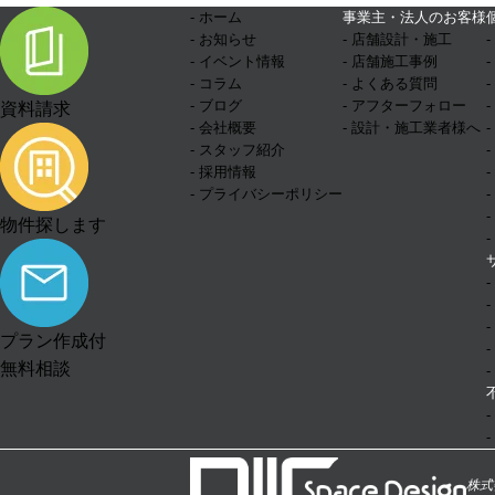
- ホーム
事業主・法人のお客様
- お知らせ
- 店舗設計・施工
- イベント情報
- 店舗施工事例
- コラム
- よくある質問
- ブログ
- アフターフォロー
資料請求
- 会社概要
- 設計・施工業者様へ
- スタッフ紹介
- 採用情報
- プライバシーポリシー
物件探します
プラン作成付
無料相談
株式