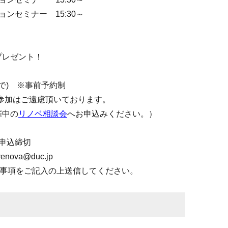
ンセミナー 15:30～
プレゼント！
まで) ※事前予約制
参加はご遠慮頂いております。
催中の
リノベ相談会
へお申込みください。）
)申込締切
enova@duc.jp
要事項をご記入の上送信してください。