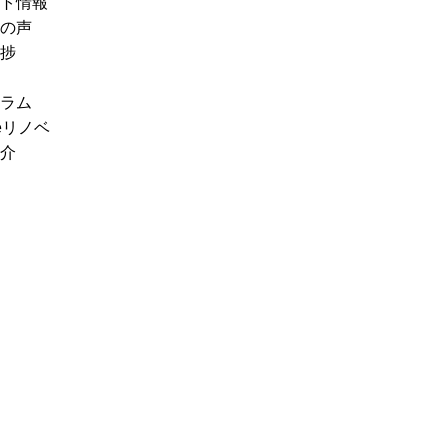
ト情報
の声
捗
ラム
eリノベ
介