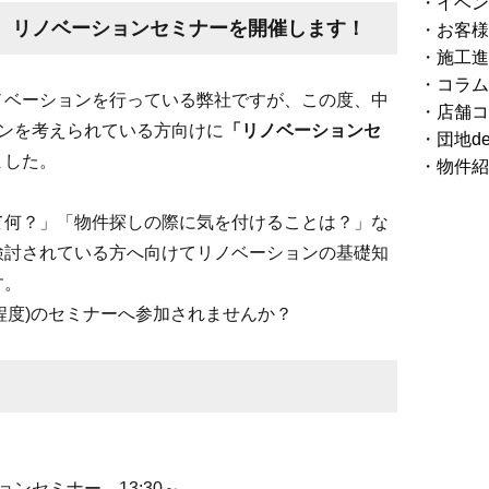
イベン
17：00、リノベーションセミナーを開催します！
お客様
施工進
コラム
ノベーションを行っている弊社ですが、この度、中
店舗コ
ョンを考えられている方向けに
「リノベーションセ
団地d
ました。
物件紹
て何？」「物件探しの際に気を付けることは？」な
検討されている方へ向けてリノベーションの基礎知
す。
90分程度)のセミナーへ参加されませんか？
）
ンセミナー 13:30～