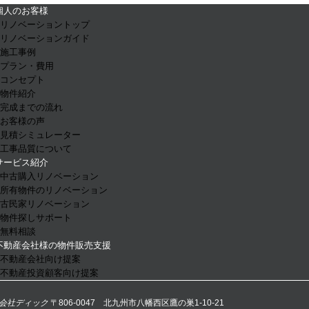
個人のお客様
- リノベーショントップ
- リノベーションガイド
- 施工事例
- プラン・費用
- コンセプト
- 物件紹介
- 完成までの流れ
- お客様の声
- 見積シミュレーター
- 工事品質について
サービス紹介
- 中古購入リノベーション
- 所有物件のリノベーション
- 古民家リノベーション
- 物件探しサポート
- 無料相談
不動産会社様の物件販売支援
- 不動産会社向け提案
- 不動産投資顧客向け提案
会社ディック
〒806-0047 北九州市八幡西区鷹の巣1-10-21