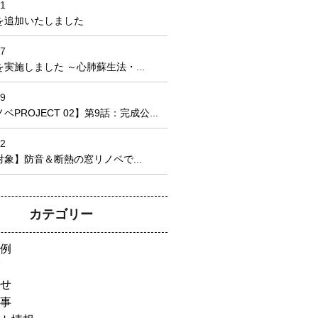
21
を追加いたしました
17
実施しました ～心肺蘇生法・...
09
PROJECT 02】第9話：完成公...
22
象】防音＆断熱の窓リノベで...
カテゴリー
例
せ
事