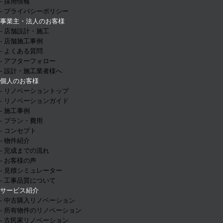
- 採用情報
- プライバシーポリシー
事業主・法人のお客様
- 店舗設計・施工
- 店舗施工事例
- よくある質問
- アフターフォロー
- 設計・施工業者様へ
個人のお客様
- リノベーショントップ
- リノベーションガイド
- 施工事例
- プラン・費用
- コンセプト
- 物件紹介
- 完成までの流れ
- お客様の声
- 見積シミュレーター
- 工事品質について
サービス紹介
- 中古購入リノベーション
- 所有物件のリノベーション
- 古民家リノベーション