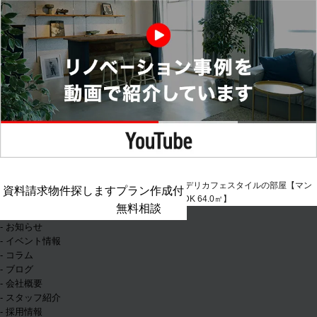
北九州の店舗設計・リ
>
施工
> Deli Cafe Styleデリカフェスタイルの部屋【マン
資料請求
物件探します
プラン作成付
ノベーション
事例
ション 4DK→3LDK 64.0㎡】
無料相談
- ホーム
- お知らせ
- イベント情報
- コラム
- ブログ
- 会社概要
- スタッフ紹介
- 採用情報