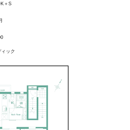
DK＋S
月
月
00
ディック