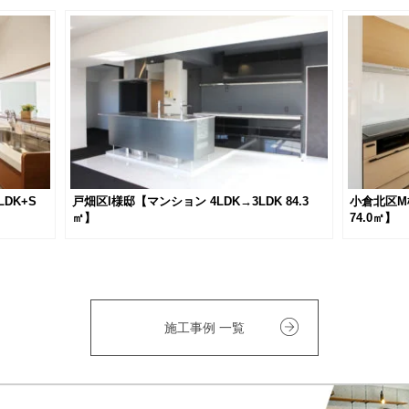
DK+S
戸畑区I様邸【マンション 4LDK→3LDK 84.3
小倉北区M様
㎡】
74.0㎡】
施工事例 一覧