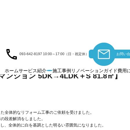
施工事例
WORKS
093-642-8197
10:00～17:00（日・祝定休）
お問い合
ホーム
サービス紹介
施工事例
リノベーションガイド
費用
ンション 5DK→4LDK＋S 81.8㎡】
した全体的なリフォーム工事のご依頼を受けました。
床の段差解消をしました。
にし、全体的に白を基調とした明るい雰囲気になりました。