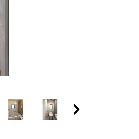
通路も白と木目でシンプ