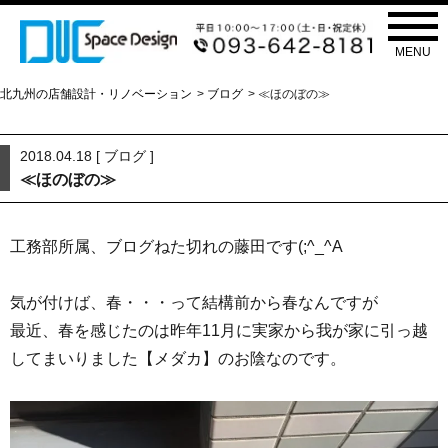
ブログ
BLOG
MENU
北九州の店舗設計・リノベーション
>
ブログ
> ≪ほのぼの≫
2018.04.18 [
ブログ
]
≪ほのぼの≫
工務部所属、ブログねた切れの藤田です(;^_^A
気が付けば、春・・・って結構前から春なんですが
最近、春を感じたのは昨年11月に実家から我が家に引っ越
してまいりました【メダカ】のお陰なのです。