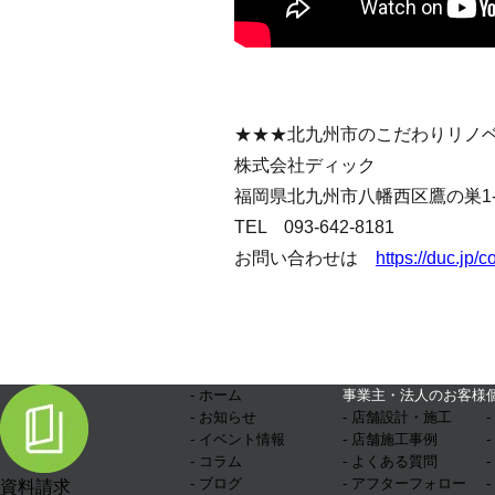
★★★北九州市のこだわりリノ
株式会社ディック
福岡県北九州市八幡西区鷹の巣1-1
TEL 093-642-8181
お問い合わせは
https://duc.jp/c
- ホーム
事業主・法人のお客様
- お知らせ
- 店舗設計・施工
- イベント情報
- 店舗施工事例
- コラム
- よくある質問
- ブログ
- アフターフォロー
資料請求