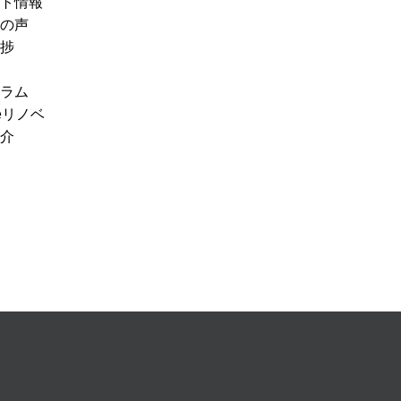
ト情報
の声
捗
ラム
eリノベ
介