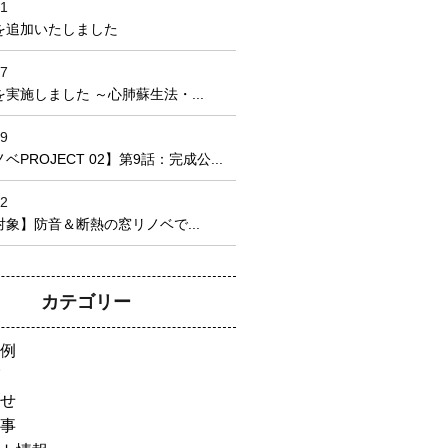
21
を追加いたしました
17
実施しました ～心肺蘇生法・...
09
PROJECT 02】第9話：完成公...
22
象】防音＆断熱の窓リノベで...
カテゴリー
例
せ
事