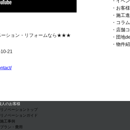
イベン
お客様
施工進
コラム
店舗コ
ベーション・リフォームなら★★★
団地d
物件紹
0-21
ontact/
個人のお客様
- リノベーショントップ
- リノベーションガイド
- 施工事例
- プラン・費用