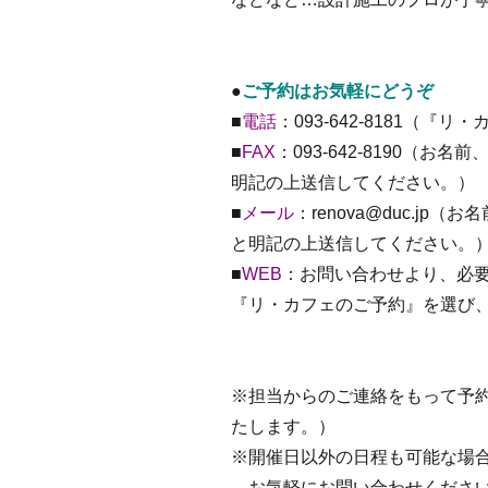
●
ご予約はお気軽にどうぞ
■
電話
：093-642-8181（
■
FAX
：093-642-8190（
明記の上送信してください。）
■
メール
：renova@duc.j
と明記の上送信してください。
■
WEB
：お問い合わせより、必
『リ・カフェのご予約』を選び
※担当からのご連絡をもって予
たします。）
※開催日以外の日程も可能な場
お気軽にお問い合わせくださ