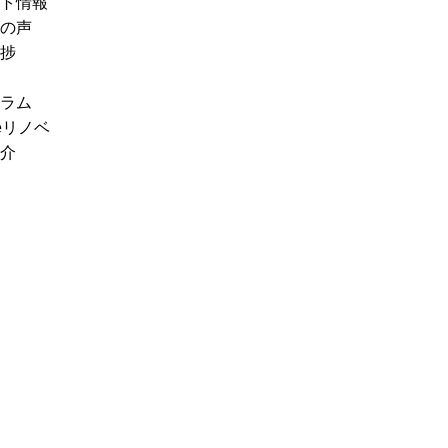
ト情報
の声
捗
ラム
eリノベ
介