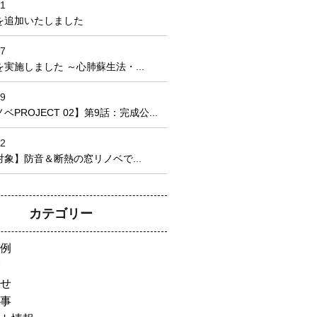
21
を追加いたしました
17
実施しました ～心肺蘇生法・...
09
PROJECT 02】第9話：完成公...
22
象】防音＆断熱の窓リノベで...
カテゴリー
例
せ
事