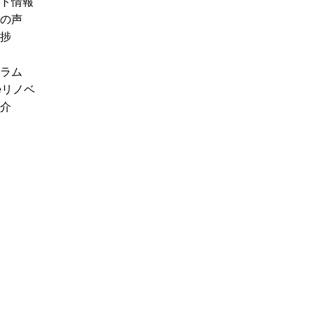
ト情報
の声
捗
ラム
eリノベ
介