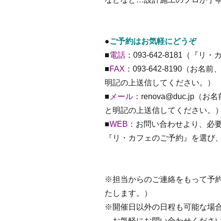
●
ご予約はお気軽にどうぞ
■
電話
：093-642-8181（
■
FAX
：093-642-8190（
明記の上送信してください。）
■
メール
：renova@duc.j
と明記の上送信してください。
■
WEB
：お問い合わせより、必
『リ・カフェのご予約』を選び
※担当からのご連絡をもって予
たします。）
※開催日以外の日程も可能な場
お気軽にお問い合わせくださ