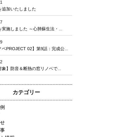
21
を追加いたしました
17
実施しました ～心肺蘇生法・...
09
PROJECT 02】第9話：完成公...
22
象】防音＆断熱の窓リノベで...
カテゴリー
例
せ
事