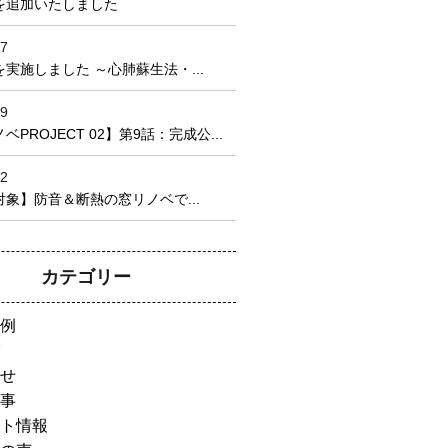
を追加いたしました
17
実施しました ～心肺蘇生法・...
09
PROJECT 02】第9話：完成公...
22
象】防音＆断熱の窓リノベで...
カテゴリー
例
せ
事
ト情報