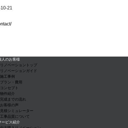
0-21
ontact/
個人のお客様
- リノベーショントップ
- リノベーションガイド
- 施工事例
- プラン・費用
- コンセプト
- 物件紹介
- 完成までの流れ
- お客様の声
- 見積シミュレーター
- 工事品質について
サービス紹介
- 中古購入リノベーション