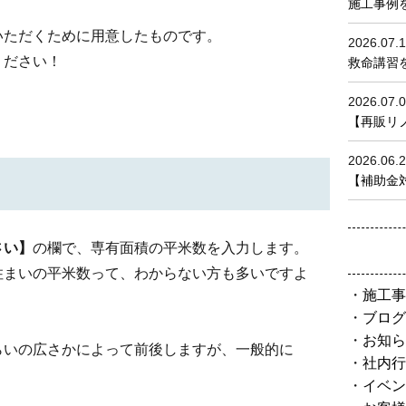
施工事例
いただくために用意したものです。
2026.07.
ください！
救命講習を
2026.07.
【再販リノベ
2026.06.
【補助金対
さい】
の欄で、専有面積の平米数を入力します。
住まいの平米数って、わからない方も多いですよ
施工事
ブログ
お知ら
らいの広さかによって前後しますが、一般的に
社内行
イベン