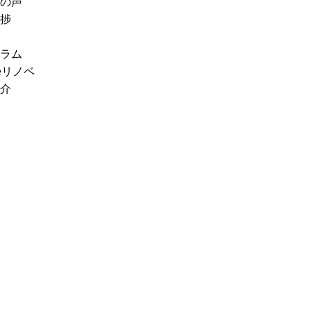
の声
捗
ラム
eリノベ
介