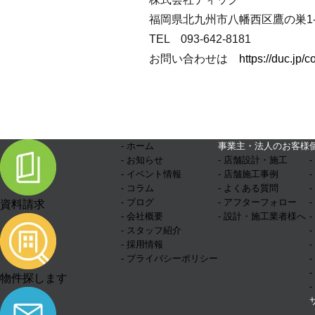
福岡県北九州市八幡西区鷹の巣1-1
TEL 093-642-8181
お問い合わせは
https://duc.jp/c
- ホーム
事業主・法人のお客様
- お知らせ
- 店舗設計・施工
- イベント情報
- 店舗施工事例
- コラム
- よくある質問
- ブログ
- アフターフォロー
資料請求
- 会社概要
- 設計・施工業者様へ
- スタッフ紹介
- 採用情報
- プライバシーポリシー
物件探します