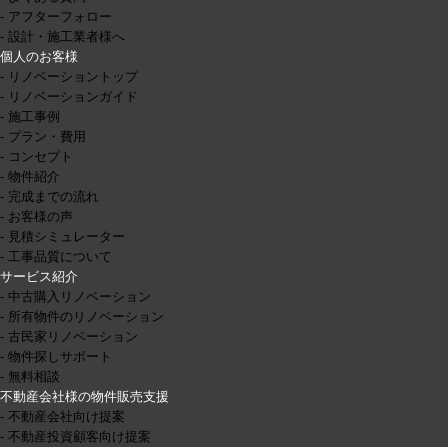
- アフターフォロー
- 設計・施工業者様へ
個人のお客様
- リノベーショントップ
- リノベーションガイド
- 施工事例
- プラン・費用
- コンセプト
- 物件紹介
- 完成までの流れ
- お客様の声
- 見積シミュレーター
- 工事品質について
サービス紹介
- 中古購入リノベーション
- 所有物件のリノベーション
- 古民家リノベーション
- 物件探しサポート
- 無料相談
不動産会社様の物件販売支援
- 不動産会社向け提案
- 不動産投資顧客向け提案